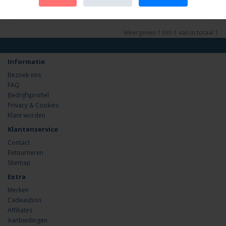
Weergeven 1 t/m 1 van in totaal 1
Informatie
Bezoek ons
FAQ
Bedrijfsprofiel
Privacy & Cookies
Klant worden
Klantenservice
Contact
Retourneren
Sitemap
Extra
Merken
Cadeaubon
Affiliates
Aanbiedingen