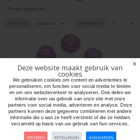
Product vergelijk (0)
Sorteer op:
Weergegeven:
✕
Deze website maakt gebruik van
cookies
We gebruiken cookies om content en advertenties te
personaliseren, om functies voor social media te bieden
en om ons websiteverkeer te analyseren. Ook delen we
informatie over uw gebruik van onze site met onze
partners voor social media, adverteren en analyse. Deze
Dobbelst.set Gold Foil Paars brick
partners kunnen deze gegevens combineren met andere
informatie die u aan ze heeft verstrekt of die ze hebben
Artikelnr:
731476
verzameld op basis van uw gebruik van hun services.
Dobbelstenen Set Gold Foil Shimmer 7 delig. Kunststof, D4 / D6 / D8 /
D10 / D10-00 / D12 / D20. Verp..
WEIGEREN
INSTELLINGEN
AANVAARDEN