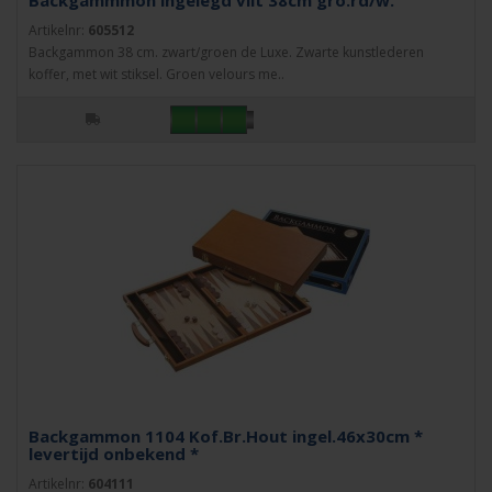
Backgammmon ingelegd vilt 38cm gro.rd/w.
Artikelnr:
605512
Backgammon 38 cm. zwart/groen de Luxe. Zwarte kunstlederen
koffer, met wit stiksel. Groen velours me..
Backgammon 1104 Kof.Br.Hout ingel.46x30cm *
levertijd onbekend *
Artikelnr:
604111