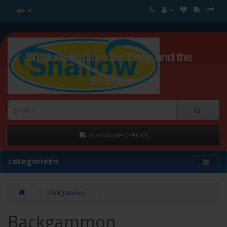
Shallow, Explore the Deep and the
Shallow
0 product(en) - €0,00
categorieën
Backgammon
Backgammon