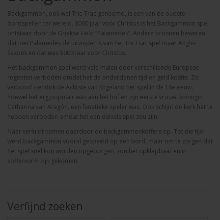
Backgammon, ook wel Tric-Trac genoemd, is een van de oudste
bordspellen ter wereld. 3000 jaar voor Christus is het Backgammon spel
ontstaan door de Griekse Held “Palamedes”. Andere bronnen beweren
dat niet Palamedes de uitvinder is van het TricTrac spel maar Anglo-
Saxons en dat was 5000 jaar voor Christus.
Het backgammon spel werd vele malen door verschillende Europese
regenten verboden omdat het de onderdanen tijd en geld kostte. Zo
verbood Hendrik de Achtste van Engeland het spel in de 16e eeuw,
hoewel het erg populair was aan het hof en zijn eerste vrouw, koningin
Catharina van Aragón, een fanatieke speler was. Ook schijnt de kerk het te
hebben verboden omdat het een duivels spel zou zijn.
Naar verluidt komen daardoor de backgammonkoffers op. Tot die tijd
werd backgammon vooral gespeeld op een bord, maar om te zorgen dat
het spel snel kon worden opgeborgen, zou het opklapbaar en in
koffervorm zijn gekomen.
Verfijnd zoeken