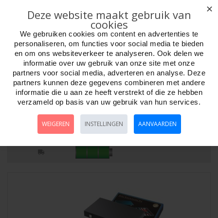
✕
Deze website maakt gebruik van
cookies
We gebruiken cookies om content en advertenties te
personaliseren, om functies voor social media te bieden
en om ons websiteverkeer te analyseren. Ook delen we
informatie over uw gebruik van onze site met onze
partners voor social media, adverteren en analyse. Deze
partners kunnen deze gegevens combineren met andere
informatie die u aan ze heeft verstrekt of die ze hebben
Backgam.zw.gestikt ingel.vilt rood 23cm
verzameld op basis van uw gebruik van hun services.
Artikelnr:
601711
Backgammon Reis 23 cm. zwart de Luxe. Zwarte kunstlederen koffer,
WEIGEREN
INSTELLINGEN
AANVAARDEN
met wit stiksel. Rood velours met ..