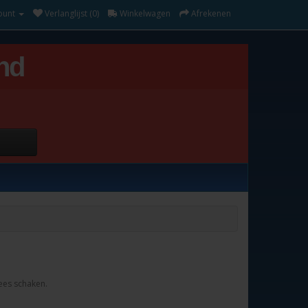
ount
Verlanglijst (0)
Winkelwagen
Afrekenen
nd
nees schaken.