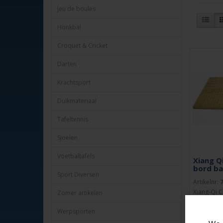
Jeu de boules
Honkbal
Croquet & Cricket
Darten
Krachtsport
Duikmateriaal
Tafeltennis
Sjoelen
Voetbaltafels
Xiang Q
bord ba
Sport Diversen
Artikelnr:
Xiang-Qi C
Zomer artikelen
bord dubb
Werpsporten
lijnen Xia
bord met .