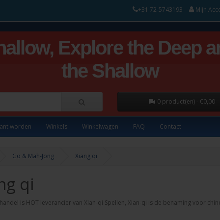
+31 72-5743193
Mijn Acc
hallow, Explore the Deep a
the Shallow
0 product(en) - €0,00
lant worden
Winkels
Winkelwagen
FAQ
Contact
Go & Mah-Jong
Xiang qi
ng qi
handel is HOT leverancier van XIan-qi Spellen, Xian-qi is de benaming voor chi