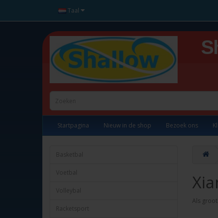
Taal
S
Startpagina
Nieuw in de shop
Bezoek ons
K
Basketbal
Voetbal
Xia
Volleybal
Als groot
Racketsport