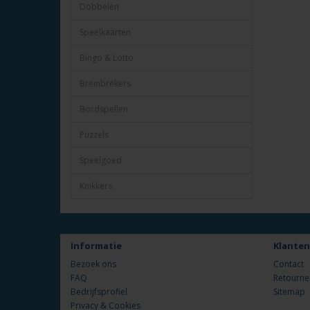
Dobbelen
Speelkaarten
Bingo & Lotto
Breinbrekers
Bordspellen
Puzzels
Speelgoed
Knikkers
Informatie
Klanten
Bezoek ons
Contact
FAQ
Retourne
Bedrijfsprofiel
Sitemap
Privacy & Cookies