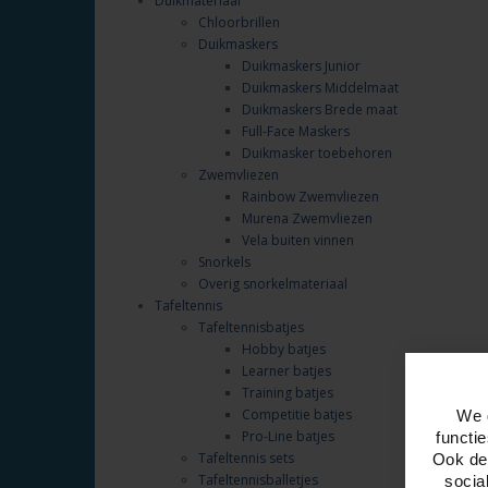
Duikmateriaal
Chloorbrillen
Duikmaskers
Duikmaskers Junior
Duikmaskers Middelmaat
Duikmaskers Brede maat
Full-Face Maskers
Duikmasker toebehoren
Zwemvliezen
Rainbow Zwemvliezen
Murena Zwemvliezen
Vela buiten vinnen
Snorkels
Overig snorkelmateriaal
Tafeltennis
Tafeltennisbatjes
Hobby batjes
Learner batjes
Training batjes
Competitie batjes
We 
Pro-Line batjes
functi
Tafeltennis sets
Ook del
Tafeltennisballetjes
socia