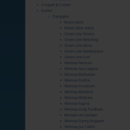
Croquet & Cricket
Darten
Dartpijlen
Brass darts
Nickel-Silver darts
Green Line Victory
Green Line New King
Green Line Glory
Green Line Masterpiece
Green Line Lion
Winmau Neutron
Winmau Apocalypse
Winmau Barbarian
Winmau Foxfire
Winmau Firestorm
Winmau Blackout
Winmau Wildcats
Winmau Aspria
Winmau Andy Fordham
Michael van Gerwen
Winmau Danny Noppert
Winmau Joe Cullen