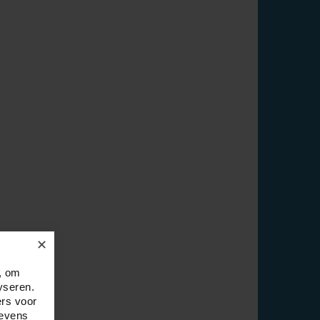
✕
, om
yseren.
ers voor
gevens