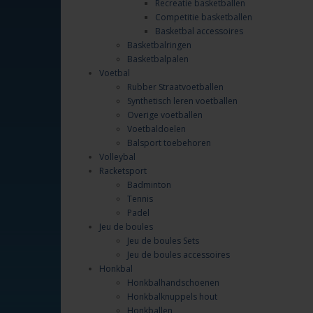
Recreatie basketballen
Competitie basketballen
Basketbal accessoires
Basketbalringen
Basketbalpalen
Voetbal
Rubber Straatvoetballen
Synthetisch leren voetballen
Overige voetballen
Voetbaldoelen
Balsport toebehoren
Volleybal
Racketsport
Badminton
Tennis
Padel
Jeu de boules
Jeu de boules Sets
Jeu de boules accessoires
Honkbal
Honkbalhandschoenen
Honkbalknuppels hout
Honkballen