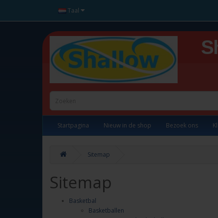
Taal
S
Startpagina
Nieuw in de shop
Bezoek ons
K
Sitemap
Sitemap
Basketbal
Basketballen