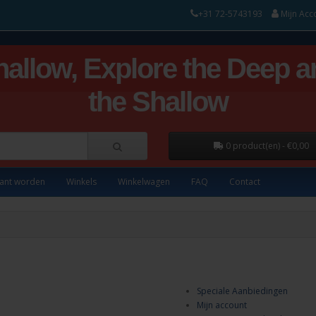
+31 72-5743193
Mijn Acc
hallow, Explore the Deep a
the Shallow
0 product(en) - €0,00
lant worden
Winkels
Winkelwagen
FAQ
Contact
Speciale Aanbiedingen
Mijn account