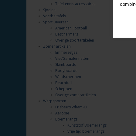
Tafeltennis accessoires
combine
Sjoelen
Voetbaltafels
Sport Diversen
American Football
Beschermers
Overige sportartikelen
Zomer artikelen
Emmersetjes
Vis-/Garnalennetten
Skimboards
Bodyboards
Windschermen
Beachball
Scheppen
Overige zomerartikelen
Werpsporten
Frisbee's Wham-O
Aerobie
Boemerangs
Kunststof Boemerangs
Vrije tijd boemerangs