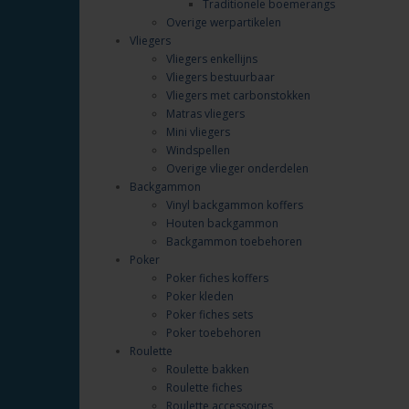
Traditionele boemerangs
Overige werpartikelen
Vliegers
Vliegers enkellijns
Vliegers bestuurbaar
Vliegers met carbonstokken
Matras vliegers
Mini vliegers
Windspellen
Overige vlieger onderdelen
Backgammon
Vinyl backgammon koffers
Houten backgammon
Backgammon toebehoren
Poker
Poker fiches koffers
Poker kleden
Poker fiches sets
Poker toebehoren
Roulette
Roulette bakken
Roulette fiches
Roulette accessoires