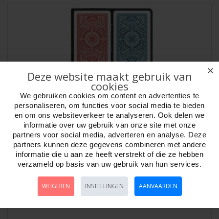
✕
Deze website maakt gebruik van
cookies
We gebruiken cookies om content en advertenties te
personaliseren, om functies voor social media te bieden
en om ons websiteverkeer te analyseren. Ook delen we
Pokerkaarten KEM 2-pack 100% Blauw/Rood
informatie over uw gebruik van onze site met onze
partners voor social media, adverteren en analyse. Deze
Artikelnr:
755384
partners kunnen deze gegevens combineren met andere
KEM Pokerkaarten Arrow, dubbelpak. Rode en Blauwe rug, in
informatie die u aan ze heeft verstrekt of die ze hebben
kunststof opbergcassette. Afmeting 89 x 63..
verzameld op basis van uw gebruik van hun services.
WEIGEREN
INSTELLINGEN
AANVAARDEN