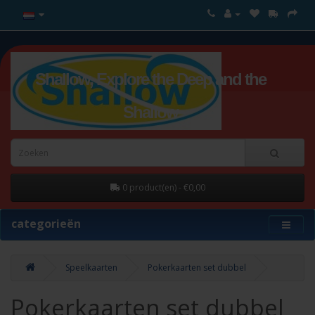
Shallow, Explore the Deep and the
Shallow
0 product(en) - €0,00
categorieën
Speelkaarten
Pokerkaarten set dubbel
Pokerkaarten set dubbel