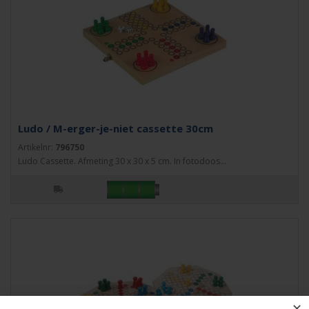
Ludo / M-erger-je-niet cassette 30cm
Artikelnr:
796750
Ludo Cassette. Afmeting 30 x 30 x 5 cm. In fotodoos...
✕