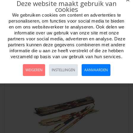
Deze website maakt gebruik van
cookies
We gebruiken cookies om content en advertenties te
personaliseren, om functies voor social media te bieden
en om ons websiteverkeer te analyseren. Ook delen we
informatie over uw gebruik van onze site met onze
Ludo Jumbo XL 50cm.hout dubbel 4+6 pers * laatste
*
partners voor social media, adverteren en analyse. Deze
partners kunnen deze gegevens combineren met andere
Artikelnr:
796760
informatie die u aan ze heeft verstrekt of die ze hebben
Ludo Jumbo XL 50 x 3 cm. bord hout / gefineerd MDF. Dubbelzijdig
verzameld op basis van uw gebruik van hun services.
bord 4 spelers / 6 spelers. 8 hoeki..
WEIGEREN
INSTELLINGEN
AANVAARDEN