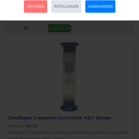
Artikelnr:
790132
WEIGEREN
INSTELLINGEN
AANVAARDEN
Zandloper 2 minuten kunststof,uiteinden blauw, wit zand. verpakt in
polybag met kaart. HOT Games..
Zandloper 3 minuten kunststof, HOT Games
Artikelnr:
790133
Zandloper 3 minuten kunststof. uiteinden blauw, wit zand. verpakt in
polybag met kaart. HOT Games..