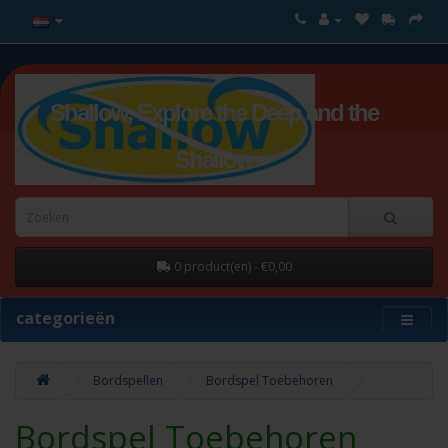
Shallow, Explore the Deep and the
Shallow
0 product(en) - €0,00
categorieën
Bordspellen
Bordspel Toebehoren
Bordspel Toebehoren