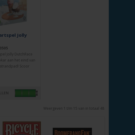
artspel Jolly
3505
spel Jolly DutchRace
okar aan het eind van
 strandpad! Scoor
LLEN
Weergeven 1 t/m 15 van in totaal 48