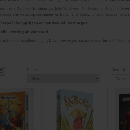
 is de officiële distributeur van Jolly Dutch voor Nederland en België en
lever
dwinkels
en
webshops
in
binnen-
en
buitenland.
Dankzij
onze
directe
samenwe
cherpe
inkoopprijzen
en
aantrekkelijke
marges
nelle
levering
uit
voorraad
 bord en kaartspellen van
Jolly
Dutch
toevoegen
aan
jouw
assortiment?
Neem
c
Filters:
Beschikbaa