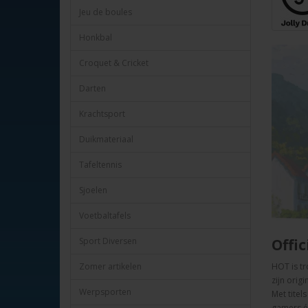
Jeu de boules
Honkbal
Croquet & Cricket
Darten
Krachtsport
Duikmateriaal
Tafeltennis
Sjoelen
Voetbaltafels
Offic
Sport Diversen
HOT
is
tr
Zomer artikelen
zijn
origi
Werpsporten
Met
titel
gamers