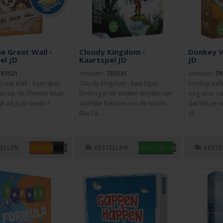
he Great Wall -
Cloudy Kingdom -
Donkey V
el JD
Kaartspel JD
JD
793521
Artikelnr:
793531
Artikelnr:
79
Great Wall - Kaartspel
Cloudy Kingdom - Kaartspel
Donkey Vall
taan op de Chinese Muur
JDHoog in de wolken strijden vier
oog voor ru
k wil jij de beste f..
adellijke Families om de macht.
dat heb je n
Elke Fa..
of..
TELLEN
BESTELLEN
BESTE