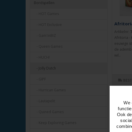
Bordspellen
- HOT Games
Afritori
- HOT Exclusive
Artikelnr:
- Gam'inBIZ
Afritoria 
eeuwige st
- Queen Games
de ademb
wil..
- HUCH!
- Jolly Dutch
- GIPF
BES
- Hurrican Games
- Lautapelit
We 
functi
- Quined Games
Ook del
socia
- Keep Exploring Games
combine