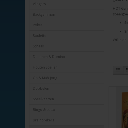
Vliegers
HOT Games
speelgoe
Backgammon
S
Poker
S
Roulette
Wil
je de
Schaak
Dammen & Domino
Houten Spellen
Go & Mah-Jong
Dobbelen
Speelkaarten
Bingo & Lotto
Breinbrekers