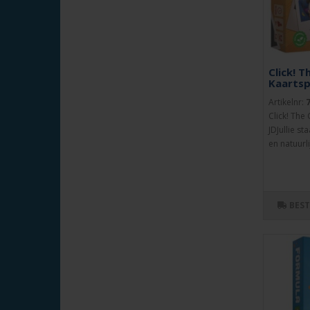
Click! T
Kaartsp
Artikelnr:
Click! The 
JDJullie s
en natuurlij
BES