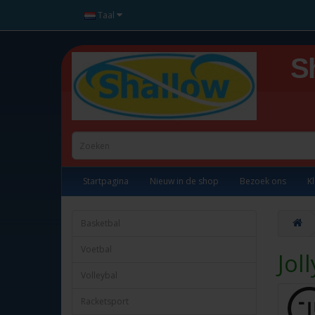
Taal
S
Startpagina
Nieuw in de shop
Bezoek ons
K
Basketbal
Voetbal
Jol
Volleybal
Racketsport