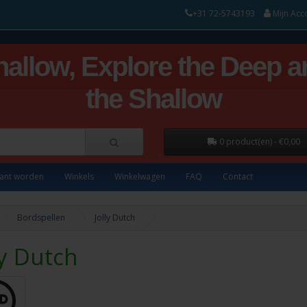
+31 72-5743193
Mijn Acc
hallow, Explore the Deep a
the Shallow
0 product(en) - €0,00
lant worden
Winkels
Winkelwagen
FAQ
Contact
Bordspellen
Jolly Dutch
ly Dutch