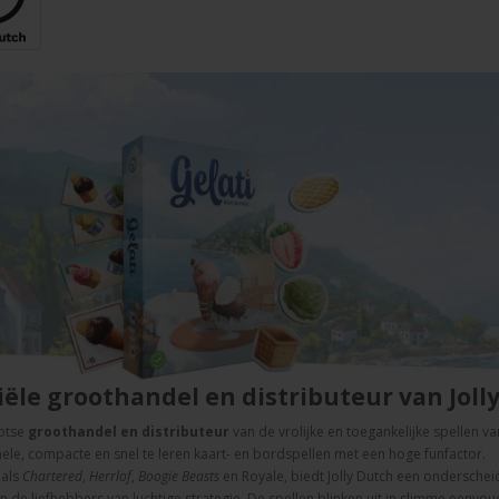
iële
groothandel en
distributeur
van
Joll
otse
groothandel
en
distributeur
van
de
vrolijke
en
toegankelijke
spellen
va
nele,
compacte
en
snel
te
leren
kaart-
en
bordspellen
met
een
hoge
funfactor.
s
als
Chartered
,
Herrlof
,
Boogie
Beasts
en
Royale,
biedt
Jolly
Dutch
een
ondersche
én
de
liefhebbers
van
luchtige
strategie.
De
spellen
blinken
uit
in
slimme
eenvou