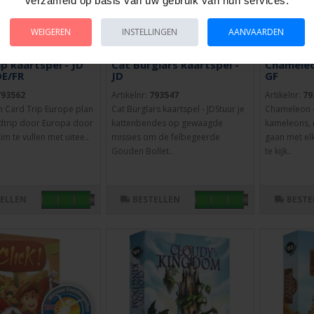
verzameld op basis van uw gebruik van hun services.
WEIGEREN
INSTELLINGEN
AANVAARDEN
p kaartspel - JD
Cat Burglars kaartspel -
Chameleo
E/FR
JD
GF
793562
Artikelnr:
793547
Artikelnr:
79
n Card Trip Europe plan
Cat Burglars kaartspel - JDStuur je
Chameleon 
dtrip door Europa door
kattenbendes op gewaagde
kameleons, m
im te vullen met uitee..
missies om de felbegeerde
gaan met el
Gouden Bollet..
te kijk..
TELLEN
BESTELLEN
BESTE