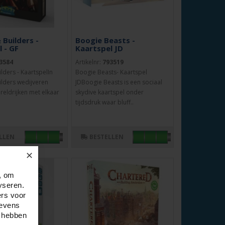
 Builders -
Boogie Beasts -
 - GF
Kaartspel JD
3584
Artikelnr:
793519
ilders - KaartspelIn
Boogie Beasts- Kaartspel
ilders wedijveren
JDBoogie Beasts is een sociaal
reldrijken met elkaar
skydive kaartspel onder
tijdsdruk waar bluff..
LLEN
BESTELLEN
✕
, om
yseren.
ers voor
gevens
e hebben