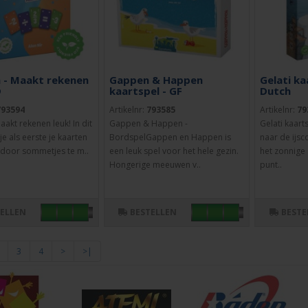
 - Maakt rekenen
Gappen & Happen
Gelati ka
D
kaartspel - GF
Dutch
793594
Artikelnr:
793585
Artikelnr:
79
akt rekenen leuk! In dit
Gappen & Happen -
Gelati kaart
e als eerste je kaarten
BordspelGappen en Happen is
naar de ijsc
 door sommetjes te m..
een leuk spel voor het hele gezin.
het zonnige
Hongerige meeuwen v..
punt..
TELLEN
BESTELLEN
BESTE
3
4
>
>|