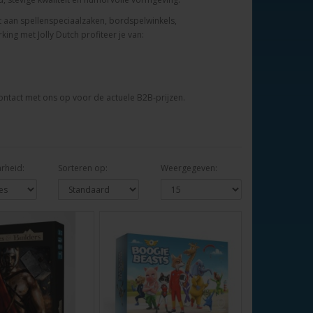
t
aan
spellenspeciaalzaken,
bordspelwinkels,
rking
met
Jolly
Dutch
profiteer
je
van:
ontact
met
ons
op
voor
de
actuele
B2B-
prijzen.
rheid:
Sorteren op:
Weergegeven: