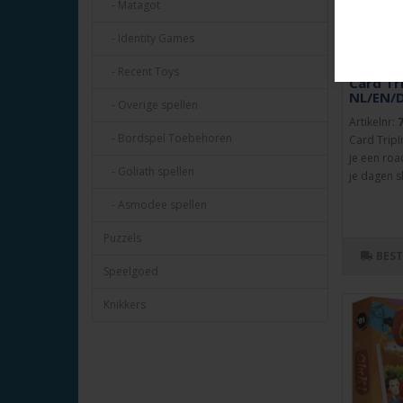
- Matagot
- Identity Games
- Recent Toys
Card Tri
NL/EN/D
- Overige spellen
Artikelnr:
- Bordspel Toebehoren
Card TripI
je een roa
- Goliath spellen
je dagen sl
- Asmodee spellen
Puzzels
BES
Speelgoed
Knikkers