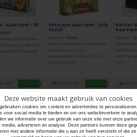
a - Kaartspel - GF
Antscape kaartspel - Jolly
Battles &
Dutch
Kaartspel
793581
Artikelnr:
793552
Artikelnr:
79
- KaartspelEr woedt een
Welkom in Antscape, het perfecte
Battles & Bu
rijd tussen de dieren in
landschap voor jouw
Battles & Bu
enemende Afrikaanse
mierenkolonie. Helaas zijn ook
machtige we
andere kolonies ..
om h..
TELLEN
BESTELLEN
BESTE
Deze website maakt gebruik van cookies
gebruiken cookies om content en advertenties te personaliseren
es voor social media te bieden en om ons websiteverkeer te anal
en we informatie over uw gebruik van onze site met onze partn
l media, adverteren en analyse. Deze partners kunnen deze ge
ren met andere informatie die u aan ze heeft verstrekt of die z