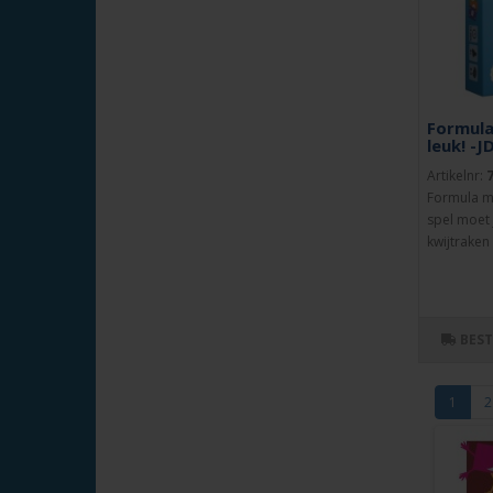
Formula
leuk! -J
Artikelnr:
Formula ma
spel moet j
kwijtraken
BES
1
2