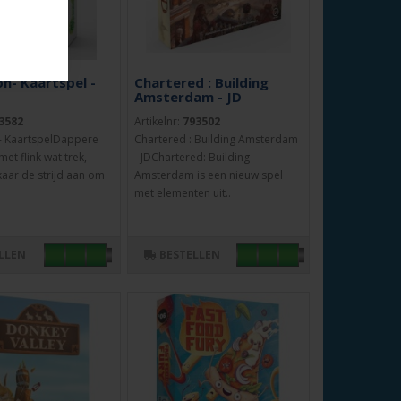
n- Kaartspel -
Chartered : Building
Amsterdam - JD
3582
Artikelnr:
793502
- KaartspelDappere
Chartered : Building Amsterdam
et flink wat trek,
- JDChartered: Building
kaar de strijd aan om
Amsterdam is een nieuw spel
met elementen uit..
LLEN
BESTELLEN