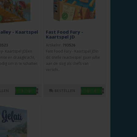
alley - Kaartspel
Fast Food Fury -
Kaartspel JD
3523
Artikelnr:
793526
ey- Kaartspel JDEen
Fast Food Fury - Kaartspel JDIn
imte en draagkracht,
dit snelle reactiespel gaan jullie
odig om in te schatten
aan de slag als chefs van
verschi..
LLEN
BESTELLEN